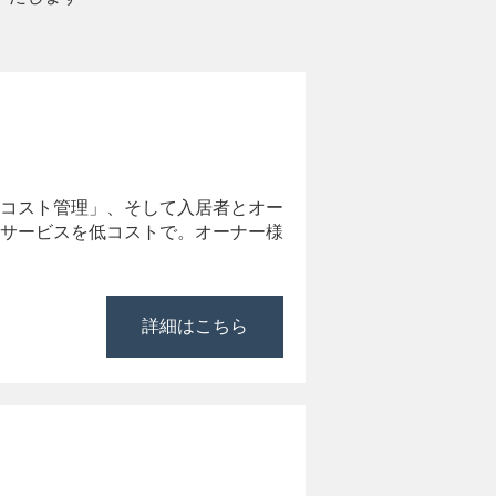
第三者にも提供または
コスト管理」、そして入居者とオー
とが困難な場合
サービスを低コストで。オーナー様
詳細はこちら
個人情報をご本人に開
の整備、従業者対する
、必要かつ適切な安全