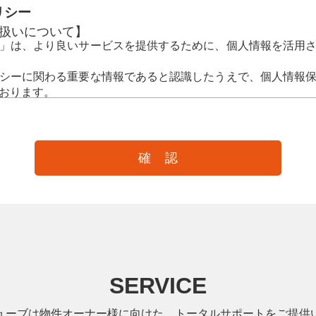
リシー
扱いについて】
」は、より良いサービスを提供するために、個人情報を活用
シーに関わる重要な情報であると認識したうえで、個人情報
おります。
方針
個人情報の取得、利用および提供を定めた規則を遵守します。
滅失又は毀損の防止措置を講ずると共に、万一の発生時には速
関する法令、国が定める指針その他の規範を遵守します。
に関するお問合せに、誠実かつ迅速に対応します。
みを継続的に改善します。
得について
取得する場合は、適正かつ公正な手段により行い、法令によ
合を除き、あらかじめ利用目的を明示しご承諾をいただいた
させていただきます。
SERVICE
いて
を明確にし、以下の利用目的の達成に必要な範囲内で個人情報
ービスに関する各業務
ューブは物件オーナー様に向けた、トータルサポートをご提供