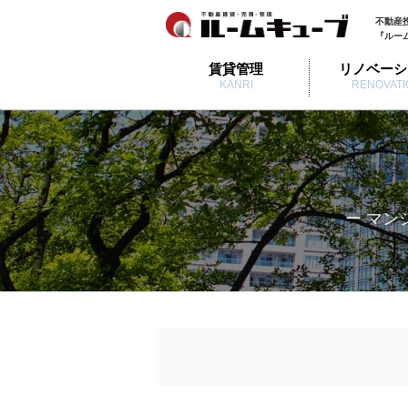
不動産
『ルー
賃貸管理
リノベーシ
KANRI
RENOVATI
ー マン