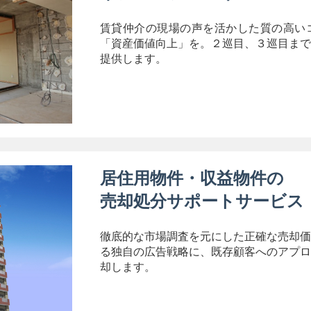
。
について」は、関連する法令等の改正や方針の変更等により
賃貸仲介の現場の声を活かした質の高い
た場合は、速やかに本サイトへ掲載いたします。
「資産価値向上」を。２巡目、３巡目まで
提供します。
o.jp
21
00)
会社
目15−8 ザ・グランスイート蔵前1F
居住用物件・収益物件の
売却処分サポートサービス
徹底的な市場調査を元にした正確な売却価
る独自の広告戦略に、既存顧客へのアプロ
却します。