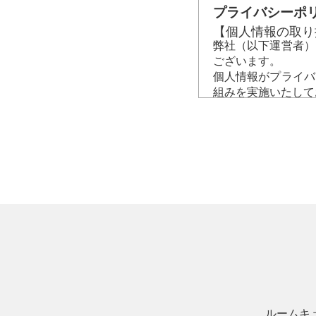
プライバシーポ
【個人情報の取り
弊社（以下運営者）
ございます。
個人情報がプライバ
組みを実施いたして
１、個人情報保護
目的に応じた適切な
個人情報の漏えい、
施します。
個人情報の取扱いに
皆様からの個人情報
個人情報管理の仕組
２、個人情報の取
運営者が個人情報を
が認められている場
に必要な範囲で取得
３、利用目的につ
運営者は、利用目的
運営者が提供するサ
ルームキ