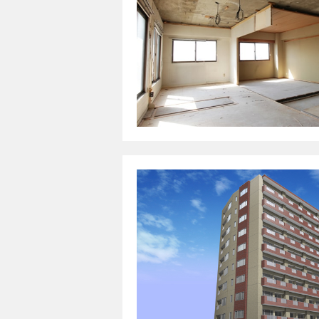
管理措置を講じます
７、改定について
「個人情報の取扱い
があります。変更し
お問い合わせ窓口
メール：info@q-be.c
お電話：03-5827-13
(受付時間：9:00～18:
ルームキューブ株式
〒111-0051
東京都台東区蔵前3丁