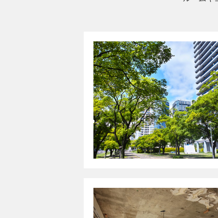
新商品、新サービス
各種キャンペーンの
最新情報や各種セミ
その他前各号に附帯
４、第三者への提
運営者が取得した個
開示することはあり
ご本人の同意がある
生命、身体または財
運営者の業務を業務
その他法令にもとづ
５、ご登録内容の
運営者は業務の適正
示します。
その場合、運営者お
また、個人情報の開
６、個人情報の安
運営者は、個人情報
教育・研修の実施、