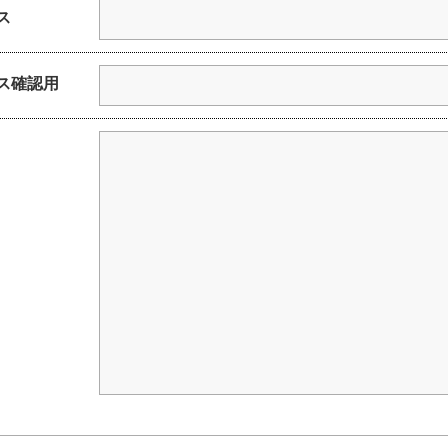
ス
ス確認用