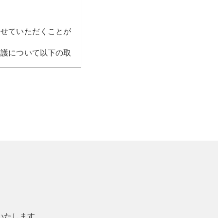
させていただくことが
保護について以下の取
やかな是正対策を実
り例外として扱うこと
うえで、その目的達成
を利用いたします。
いたします