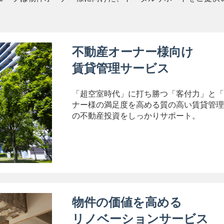
のご案内
実施
ナー等のご案内
関連する業務の実施
不動産オーナー様向け
供について
賃貸管理サービス
人情報を、以下のいずれかに該当する場合を除き、いかなる
ません。
場合
「超空室時代」に打ち勝つ「客付力」と「
産の保護のために必要な場合で、ご本人のご同意をいただくこ
ナー様の満足度を高める質の高い賃貸管理
委託先に委託する場合
の不動産投資をしっかりサポート。
き開示・提供を求められた場合
開示、修正および利用中止について
な遂行を妨げない限りにおいて、ご本人のお申し出により、
よび所定の方法によって本人確認を行わせて頂きます。
示にあたっては、所定の手数料が必要となります。
全管理について
物件の価値を高める
の漏えい、紛失、破壊、改ざん等を防止するため、組織体制
盗難等の防止、情報システムについてのセキュリティ対策等
リノベーションサービス